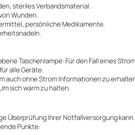
den, steriles Verbandsmaterial.
 von Wunden.
rmittel, persönliche Medikamente.
erheitsnadeln.
ebene Taschenlampe: Für den Fall eines Strom
ür alle Geräte.
um auch ohne Strom Informationen zu erhalten
Um sich warm zu halten.
ge Überprüfung Ihrer Notfallversorgung kann i
gende Punkte: