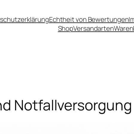
schutzerklärung
Echtheit von Bewertungen
I
Shop
Versandarten
Waren
nd Notfallversorgung