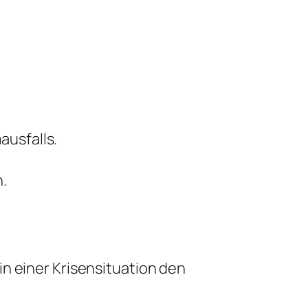
ausfalls.
.
n einer Krisensituation den