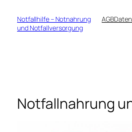
Zum
Inhalt
Notfallhilfe – Notnahrung
AGB
Daten
springen
und Notfallversorgung
Notfallnahrung u